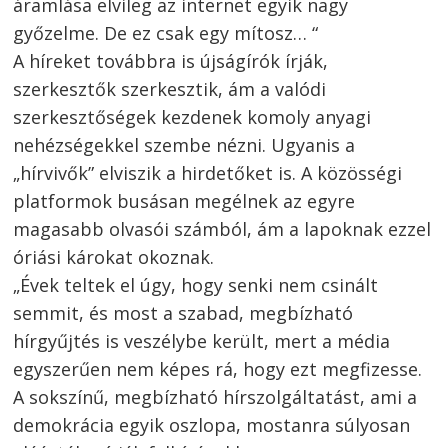
áramlása elvileg az internet egyik nagy
győzelme. De ez csak egy mítosz… “
A híreket továbbra is újságírók írják,
szerkesztők szerkesztik, ám a valódi
szerkesztőségek kezdenek komoly anyagi
nehézségekkel szembe nézni. Ugyanis a
„hírvivők” elviszik a hirdetőket is. A közösségi
platformok busásan megélnek az egyre
magasabb olvasói számból, ám a lapoknak ezzel
óriási károkat okoznak.
„Évek teltek el úgy, hogy senki nem csinált
semmit, és most a szabad, megbízható
hírgyűjtés is veszélybe került, mert a média
egyszerűen nem képes rá, hogy ezt megfizesse.
A sokszínű, megbízható hírszolgáltatást, ami a
demokrácia egyik oszlopa, mostanra súlyosan