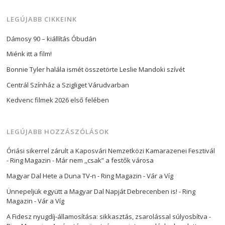
LEGÚJABB CIKKEINK
Dámosy 90 – kiállítás Óbudán
Miénk itt a film!
Bonnie Tyler halála ismét összetörte Leslie Mandoki szívét
Centrál Színház a Szigliget Várudvarban
Kedvenc filmek 2026 első felében
LEGÚJABB HOZZÁSZÓLÁSOK
Óriási sikerrel zárult a Kaposvári Nemzetközi Kamarazenei Fesztivál
- Ring Magazin
-
Már nem ,,csak” a festők városa
Magyar Dal Hete a Duna TV-n - Ring Magazin
-
Vár a Víg
Ünnepeljük együtt a Magyar Dal Napját Debrecenben is! - Ring
Magazin
-
Vár a Víg
A Fidesz nyugdíj-államosítása: sikkasztás, zsarolással súlyosbítva -