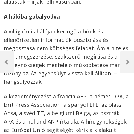
aláásták – írják felhívásukban.
A hálóba gabalyodva
A világ óriás hálóján keringő álhírek és
ellenőrizetlen információk posztolása és
megosztása nem költséges feladat. Ám a hiteles
Bejegyzés
hírek megszerzése, szakszerű megírása és a
navigáció
hírügynökségek megfelelő működtetése már
Previous
Next
Post
Post
bizony az. Az egyensúlyt vissza kell állítani –
hangsúlyozzák.
A kezdeményezést a francia AFP, a német DPA, a
brit Press Association, a spanyol EFE, az olasz
Ansa, a svéd TT, a belgiumi Belga, az osztrák
APA és a holland ANP írta alá. A hírügynökségek
az Európai Unió segítségét kérik a kialakult