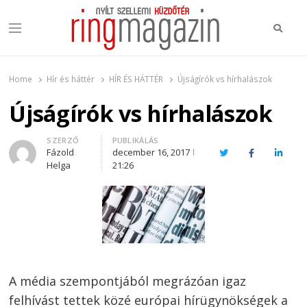
Keres
Menu
Ring Magazin
Nyílt szellemi küzdőtér
Home
Hír és háttér
HÍR ÉS HÁTTÉR
Újságírók vs hírhalászok
Újságírók vs hírhalászok
Author
SZERZŐ
PUBLIKÁLÁS
Fázold
december 16, 2017
Twitter
Facebook
Linked
Helga
21:26
A média szempontjából megrázóan igaz
felhívást tettek közé európai hírügynökségek a