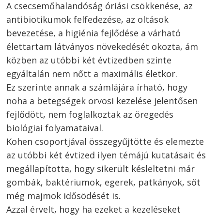
A csecsemőhalandóság óriási csökkenése, az
antibiotikumok felfedezése, az oltások
bevezetése, a higiénia fejlődése a várható
élettartam látványos növekedését okozta, ám
közben az utóbbi két évtizedben szinte
egyáltalán nem nőtt a maximális életkor.
Ez szerinte annak a számlájára írható, hogy
noha a betegségek orvosi kezelése jelentősen
fejlődött, nem foglalkoztak az öregedés
biológiai folyamataival.
Kohen csoportjával összegyűjtötte és elemezte
az utóbbi két évtized ilyen témájú kutatásait és
megállapította, hogy sikerült késleltetni már
gombák, baktériumok, egerek, patkányok, sőt
még majmok idősödését is.
Azzal érvelt, hogy ha ezeket a kezeléseket