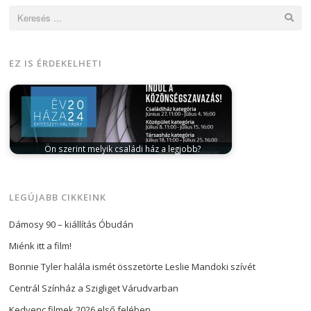
Keresés:
EZ IS ÉRDEKELHETI
Ön szerint melyik családi ház a legjobb?
június 27, 2024
Az Év háza díj független szakmai
elismerés, amelyet neves szakemberekből…
LEGÚJABB CIKKEINK
Dámosy 90 – kiállítás Óbudán
Miénk itt a film!
Bonnie Tyler halála ismét összetörte Leslie Mandoki szívét
Centrál Színház a Szigliget Várudvarban
Kedvenc filmek 2026 első felében