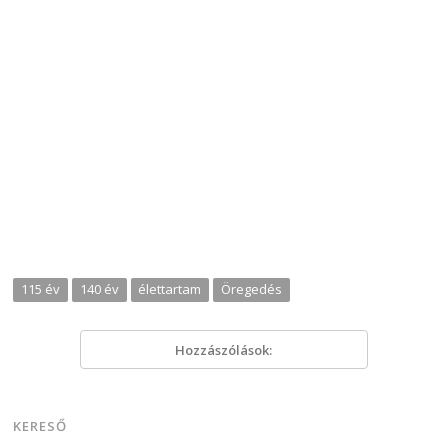
115 év
140 év
élettartam
Öregedés
Hozzászólások:
KERESŐ