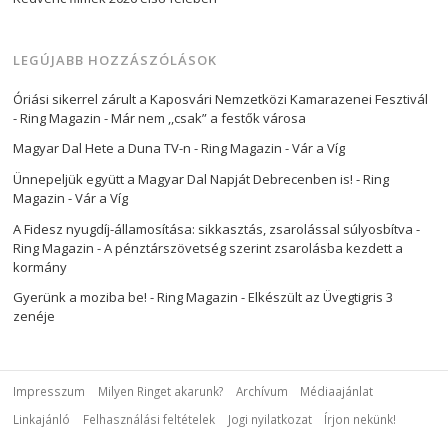
LEGÚJABB HOZZÁSZÓLÁSOK
Óriási sikerrel zárult a Kaposvári Nemzetközi Kamarazenei Fesztivál
- Ring Magazin
-
Már nem ,,csak” a festők városa
Magyar Dal Hete a Duna TV-n - Ring Magazin
-
Vár a Víg
Ünnepeljük együtt a Magyar Dal Napját Debrecenben is! - Ring
Magazin
-
Vár a Víg
A Fidesz nyugdíj-államosítása: sikkasztás, zsarolással súlyosbítva -
Ring Magazin
-
A pénztárszövetség szerint zsarolásba kezdett a
kormány
Gyerünk a moziba be! - Ring Magazin
-
Elkészült az Üvegtigris 3
zenéje
Impresszum
Milyen Ringet akarunk?
Archívum
Médiaajánlat
Linkajánló
Felhasználási feltételek
Jogi nyilatkozat
Írjon nekünk!