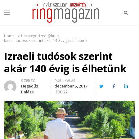
Keres
Menu
Ring Magazin
Nyílt szellemi küzdőtér
Home
Uncategorized @hu
Izraeli tudósok szerint akár 140 évig is élhetünk
Izraeli tudósok szerint
akár 140 évig is élhetünk
Author
SZERZŐ
PUBLIKÁLÁS
Hegedűs
december 5, 2017
Twitter
Facebook
Linked
Balázs
20:22