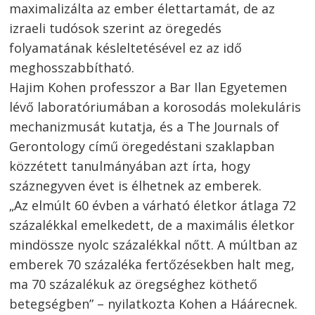
maximalizálta az ember élettartamát, de az
izraeli tudósok szerint az öregedés
folyamatának késleltetésével ez az idő
meghosszabbítható.
Hajim Kohen professzor a Bar Ilan Egyetemen
lévő laboratóriumában a korosodás molekuláris
mechanizmusát kutatja, és a The Journals of
Gerontology című öregedéstani szaklapban
közzétett tanulmányában azt írta, hogy
száznegyven évet is élhetnek az emberek.
„Az elmúlt 60 évben a várható életkor átlaga 72
százalékkal emelkedett, de a maximális életkor
mindössze nyolc százalékkal nőtt. A múltban az
emberek 70 százaléka fertőzésekben halt meg,
ma 70 százalékuk az öregséghez köthető
betegségben” – nyilatkozta Kohen a Háárecnek.