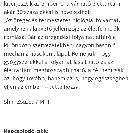
kiterjesztik az emberre, a várható élettartam
akár 30 százalékkal is növekedhet
Bejegyzés
„Az öregedés természetes biológiai folyamat,
navigáció
s
amelynek alapvető jellemzője az életfunkciók
romlása. Bár az öregedési folyamat eltérő a
különböző szervezetekben, nagyon hasonló
mechanizmusokon alapul. Reméljük, hogy
gyógyszerekkel a folyamat lassítható és az
élettartam meghosszabbítható, a cél nemcsak
az, hogy tovább, hanem az is, hogy egészségben
éljen az ember” – tette hozzá.
Shiri Zsuzsa / MTI
Kapcsolódó cikk: