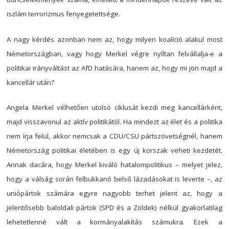
iszlám terrorizmus fenyegetettsége.
A nagy kérdés azonban nem az, hogy milyen koalíció alakul most
Németországban, vagy hogy Merkel végre nyíltan felvállalja-e a
politikai irányváltást az AfD hatására, hanem az, hogy mi jön majd a
kancellár után?
Angela Merkel vélhetően utolsó ciklusát kezdi meg kancellárként,
majd visszavonul az aktív politikától. Ha mindezt az élet és a politika
nem írja felül, akkor nemcsak a CDU/CSU pártszövetségnél, hanem
Németország politikai életében is egy új korszak veheti kezdetét.
Annak dacára, hogy Merkel kiváló hatalompolitikus – melyet jelez,
hogy a válság során felbukkanó belső lázadásokat is leverte –, az
uniópártok számára egyre nagyobb terhet jelent az, hogy a
jelentősebb baloldali pártok (SPD és a Zöldek) nélkül gyakorlatilag
lehetetlenné vált a kormányalakítás számukra. Ezek a