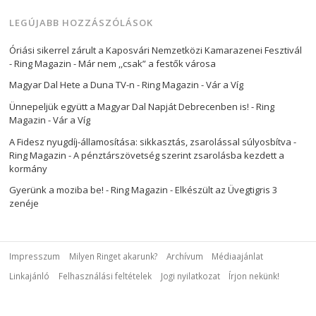
LEGÚJABB HOZZÁSZÓLÁSOK
Óriási sikerrel zárult a Kaposvári Nemzetközi Kamarazenei Fesztivál
- Ring Magazin
-
Már nem ,,csak” a festők városa
Magyar Dal Hete a Duna TV-n - Ring Magazin
-
Vár a Víg
Ünnepeljük együtt a Magyar Dal Napját Debrecenben is! - Ring
Magazin
-
Vár a Víg
A Fidesz nyugdíj-államosítása: sikkasztás, zsarolással súlyosbítva -
Ring Magazin
-
A pénztárszövetség szerint zsarolásba kezdett a
kormány
Gyerünk a moziba be! - Ring Magazin
-
Elkészült az Üvegtigris 3
zenéje
Impresszum
Milyen Ringet akarunk?
Archívum
Médiaajánlat
Linkajánló
Felhasználási feltételek
Jogi nyilatkozat
Írjon nekünk!