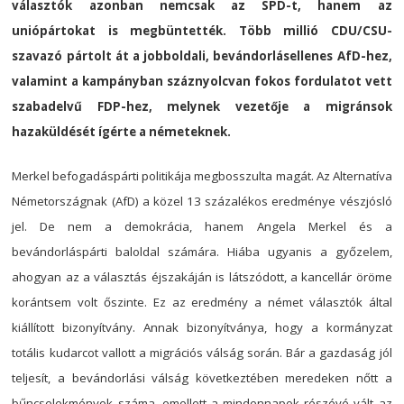
választók azonban nemcsak az SPD-t, hanem az
uniópártokat is megbüntették. Több millió CDU/CSU-
szavazó pártolt át a jobboldali, bevándorlásellenes AfD-hez,
valamint a kampányban száznyolcvan fokos fordulatot vett
szabadelvű FDP-hez, melynek vezetője a migránsok
hazaküldését ígérte a németeknek.
Merkel befogadáspárti politikája megbosszulta magát. Az Alternatíva
Németországnak (AfD) a közel 13 százalékos eredménye vészjósló
jel. De nem a demokrácia, hanem Angela Merkel és a
bevándorláspárti baloldal számára. Hiába ugyanis a győzelem,
ahogyan az a választás éjszakáján is látszódott, a kancellár öröme
korántsem volt őszinte. Ez az eredmény a német választók által
kiállított bizonyítvány. Annak bizonyítványa, hogy a kormányzat
totális kudarcot vallott a migrációs válság során. Bár a gazdaság jól
teljesít, a bevándorlási válság következtében meredeken nőtt a
bűncselekmények száma, emellett a mindennapok részévé vált az