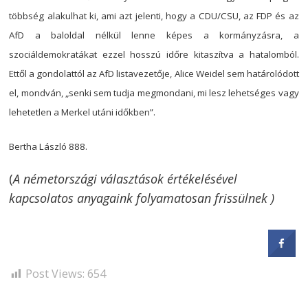
többség alakulhat ki, ami azt jelenti, hogy a CDU/CSU, az FDP és az
AfD a baloldal nélkül lenne képes a kormányzásra, a
szociáldemokratákat ezzel hosszú időre kitaszítva a hatalomból.
Ettől a gondolattól az AfD listavezetője, Alice Weidel sem határolódott
el, mondván, „senki sem tudja megmondani, mi lesz lehetséges vagy
lehetetlen a Merkel utáni időkben”.
Bertha László 888.
(
A németországi választások értékelésével
kapcsolatos anyagaink folyamatosan frissülnek )
Post Views:
654