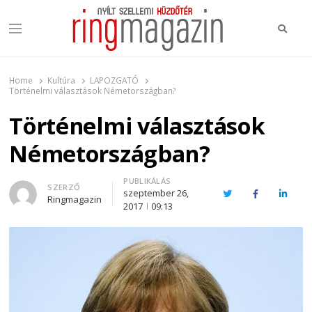
Keres
Menu
Ring Magazin
Nyílt szellemi küzdőtér
Home
Kultúra
LAPOZGATÓ
Történelmi választások Németországban?
Történelmi választások
Németországban?
PUBLIKÁLÁS
Author
SZERZŐ
szeptember 26,
Twitter
Facebook
Linked
Ringmagazin
2017
09:13