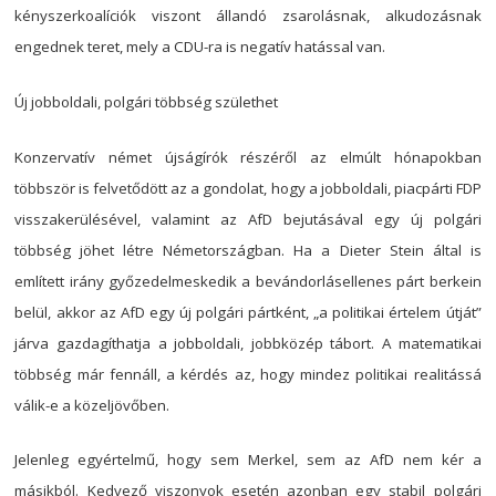
kényszerkoalíciók viszont állandó zsarolásnak, alkudozásnak
Bejegyzés
engednek teret, mely a CDU-ra is negatív hatással van.
navigáció
s
Új jobboldali, polgári többség születhet
Konzervatív német újságírók részéről az elmúlt hónapokban
többször is felvetődött az a gondolat, hogy a jobboldali, piacpárti FDP
visszakerülésével, valamint az AfD bejutásával egy új polgári
többség jöhet létre Németországban. Ha a Dieter Stein által is
említett irány győzedelmeskedik a bevándorlásellenes párt berkein
belül, akkor az AfD egy új polgári pártként, „a politikai értelem útját”
járva gazdagíthatja a jobboldali, jobbközép tábort. A matematikai
többség már fennáll, a kérdés az, hogy mindez politikai realitássá
válik-e a közeljövőben.
Jelenleg egyértelmű, hogy sem Merkel, sem az AfD nem kér a
másikból. Kedvező viszonyok esetén azonban egy stabil polgári