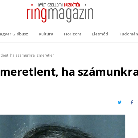
 Magazin
ellemi küzdőtér
agyar Glóbusz
Kultúra
Horizont
Életmód
Tudomán
tlent, ha számunkra ismeretlen
smeretlent, ha számunkr
Twitter
Fa