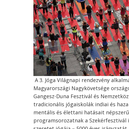
A 3. Jóga Világnapi rendezvény alkalm
Magyarországi Nagykövetsége országo
Gangesz-Duna Fesztivál és Nemzetköz
tradicionális jógaiskolák indiai és haza
mentális és élettani hatásait népszerűs
programsorozatnak a Szekérfesztivál is
szeretet jógája – 5000 éves irányzatát 