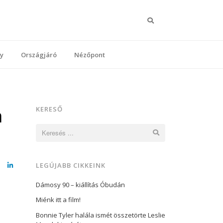
Keresés
y
Országjáró
Nézőpont
a
KERESŐ
Keresés:
LEGÚJABB CIKKEINK
cebook
LinkedIn
Dámosy 90 – kiállítás Óbudán
Miénk itt a film!
Bonnie Tyler halála ismét összetörte Leslie