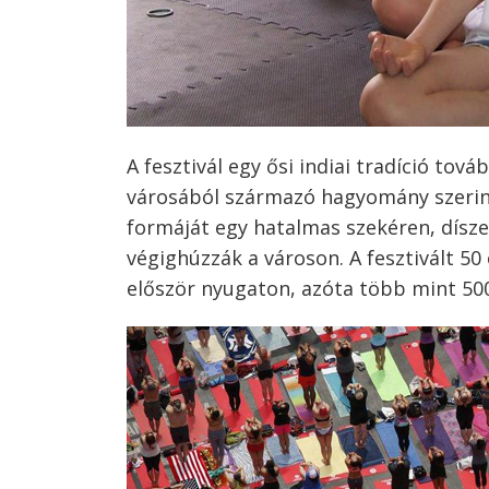
A fesztivál egy ősi indiai tradíció tov
városából származó hagyomány szerint
formáját egy hatalmas szekéren, dísze
végighúzzák a városon. A fesztivált 50
először nyugaton, azóta több mint 5