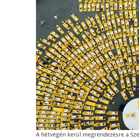
A hétvégén kerül megrendezésre a Szek