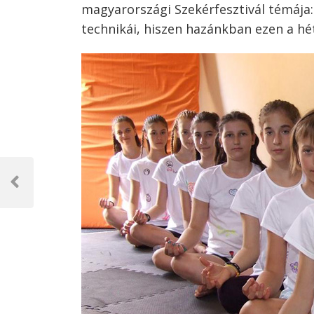
magyarországi Szekérfesztivál témája
technikái, hiszen hazánkban ezen a hé
Bejegyzés
navigáció
Previous
Post