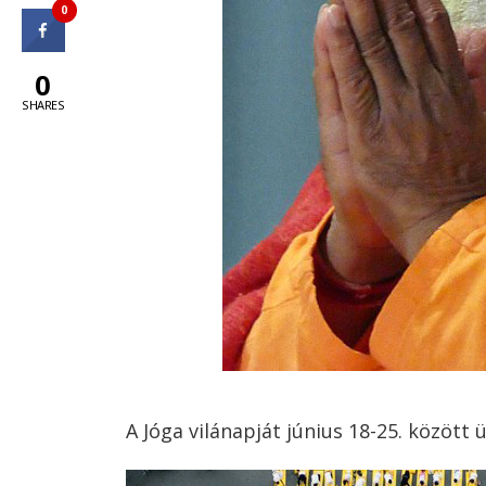
0
0
SHARES
A Jóga vilánapját június 18-25. között 