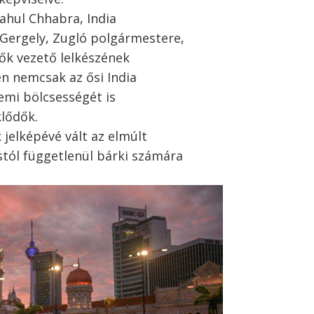
ahul Chhabra, India
Gergely, Zugló polgármestere,
ők vezető lelkészének
n nemcsak az ősi India
emi bölcsességét is
lődők.
 jelképévé vált az elmúlt
stól függetlenül bárki számára