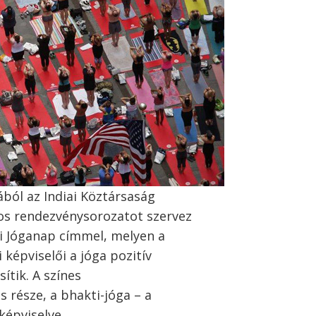
ából az Indiai Köztársaság
s rendezvénysorozatot szervez
i Jóganap címmel, melyen a
i képviselői a jóga pozitív
ítik. A színes
 része, a bhakti-jóga – a
képviselve.