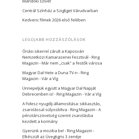
Mandoki szívét
Centrál Színház a Szigliget Várudvarban
Kedvenc filmek 2026 első felében
LEGÚJABB HOZZÁSZÓLÁSOK
Óriási sikerrel zárult a Kaposvári
Nemzetközi Kamarazenei Fesztivál - Ring
Magazin
-
Már nem ,,csak” a festők városa
Magyar Dal Hete a Duna TV-n - Ring
Magazin
-
Vár a Víg
Ünnepeljük együtt a Magyar Dal Napját
Debrecenben is! - Ring Magazin
-
Vár a Víg
A Fidesz nyugdíj-államosítása: sikkasztás,
zsarolással súlyosbítva - Ring Magazin
-
A
pénztárszövetség szerint zsarolásba
kezdett a kormány
Gyerünk a moziba be! - Ring Magazin
-
Elkészült az Üvegtigris 3 zenéje