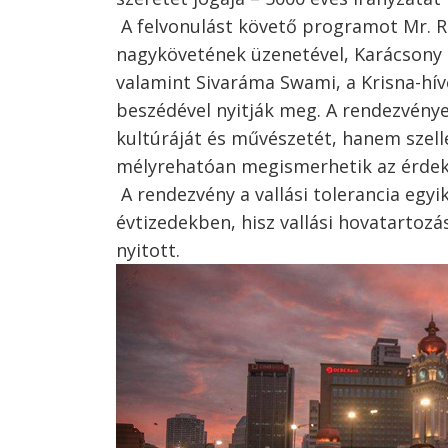
A felvonulást követő programot Mr. R
nagykövetének üzenetével, Karácsony 
valamint Sivaráma Swami, a Krisna-hív
beszédével nyitják meg. A rendezvénye
kultúráját és művészetét, hanem szell
mélyrehatóan megismerhetik az érdek
A rendezvény a vallási tolerancia egyik
évtizedekben, hisz vallási hovatartozá
nyitott.