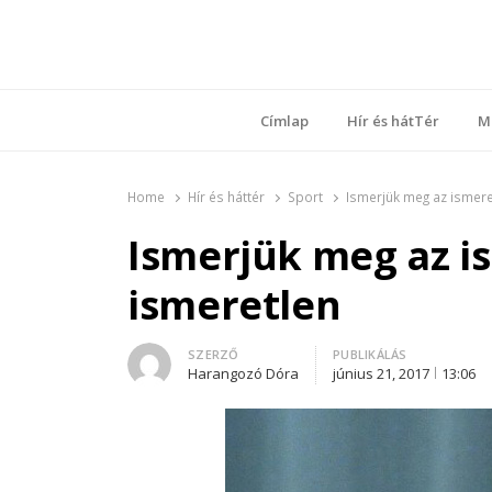
Ring
Nyílt sz
Címlap
Hír és hátTér
M
Home
Hír és háttér
Sport
Ismerjük meg az ismere
Ismerjük meg az i
ismeretlen
Author
SZERZŐ
PUBLIKÁLÁS
Harangozó Dóra
június 21, 2017
13:06