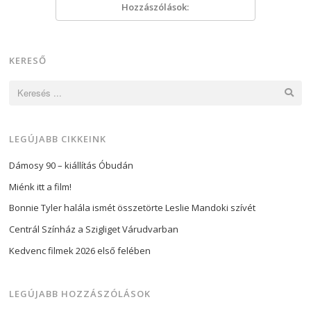
Hozzászólások:
KERESŐ
Keresés:
LEGÚJABB CIKKEINK
Dámosy 90 – kiállítás Óbudán
Miénk itt a film!
Bonnie Tyler halála ismét összetörte Leslie Mandoki szívét
Centrál Színház a Szigliget Várudvarban
Kedvenc filmek 2026 első felében
LEGÚJABB HOZZÁSZÓLÁSOK