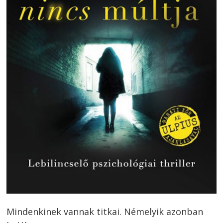
Bejegyzés
navigáció
s
Mindenkinek vannak titkai. Némelyik azonban