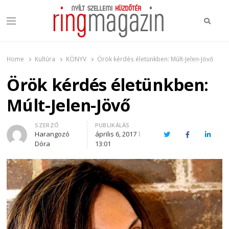
Keres
Menu
Ring Magazin
Nyílt szellemi küzdőtér
Home
Kultúra
KÖNYV
Örök kérdés életünkben: Múlt-Jelen-Jövő
Örök kérdés életünkben:
Múlt-Jelen-Jövő
Author
SZERZŐ
PUBLIKÁLÁS
Harangozó
április 6, 2017
Twitter
Facebook
Linked
Dóra
13:01