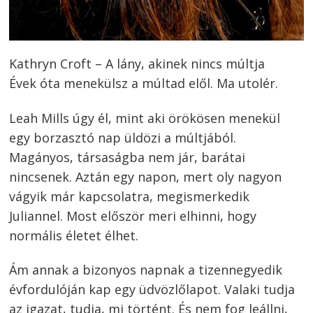
Kathryn Croft – A lány, akinek nincs múltja
Évek óta menekülsz a múltad elől. Ma utolér.
Leah Mills úgy él, mint aki örökösen menekül
egy borzasztó nap üldözi a múltjából.
Magányos, társaságba nem jár, barátai
nincsenek. Aztán egy napon, mert oly nagyon
vágyik már kapcsolatra, megismerkedik
Juliannel. Most először meri elhinni, hogy
normális életet élhet.
Ám annak a bizonyos napnak a tizennegyedik
évfordulóján kap egy üdvözlőlapot. Valaki tudja
az igazat, tudja, mi történt. És nem fog leállni,