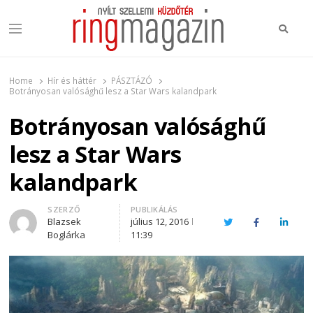
Keres
Menu
Ring Magazin
Nyílt szellemi küzdőtér
Home
Hír és háttér
PÁSZTÁZÓ
Botrányosan valósághű lesz a Star Wars kalandpark
Botrányosan valósághű
lesz a Star Wars
kalandpark
Author
SZERZŐ
PUBLIKÁLÁS
Blazsek
július 12, 2016
Twitter
Facebook
Linked
Boglárka
11:39