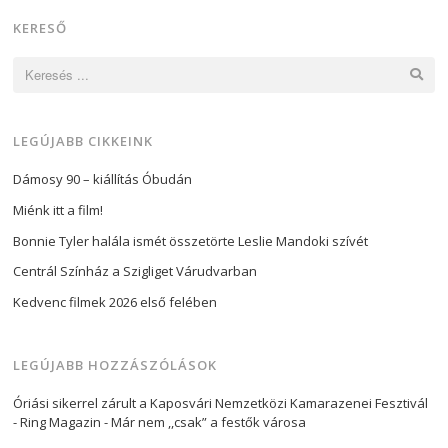
KERESŐ
Keresés:
LEGÚJABB CIKKEINK
Dámosy 90 – kiállítás Óbudán
Miénk itt a film!
Bonnie Tyler halála ismét összetörte Leslie Mandoki szívét
Centrál Színház a Szigliget Várudvarban
Kedvenc filmek 2026 első felében
LEGÚJABB HOZZÁSZÓLÁSOK
Óriási sikerrel zárult a Kaposvári Nemzetközi Kamarazenei Fesztivál
- Ring Magazin
-
Már nem ,,csak” a festők városa