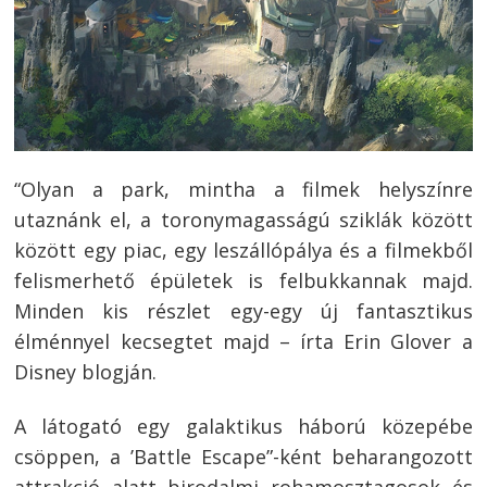
“Olyan a park, mintha a filmek helyszínre
utaznánk el, a toronymagasságú sziklák között
között egy piac, egy leszállópálya és a filmekből
felismerhető épületek is felbukkannak majd.
Minden kis részlet egy-egy új fantasztikus
élménnyel kecsegtet majd – írta Erin Glover a
Disney blogján.
A látogató egy galaktikus háború közepébe
csöppen, a ’Battle Escape”-ként beharangozott
Bejegyzés
attrakció alatt birodalmi rohamosztagosok és