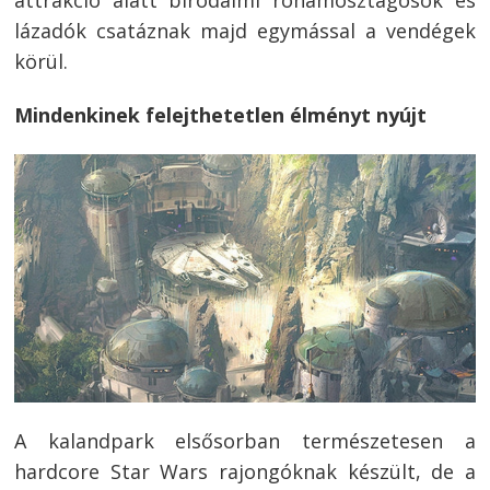
navigáció
s
lázadók csatáznak majd egymással a vendégek
körül.
Mindenkinek felejthetetlen élményt nyújt
A kalandpark elsősorban természetesen a
hardcore Star Wars rajongóknak készült, de a