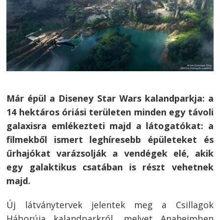
Már épül a Diseney Star Wars kalandparkja: a
14 hektáros óriási területen minden egy távoli
galaxisra emlékezteti majd a látogatókat: a
filmekből ismert leghíresebb épületeket és
űrhajókat varázsolják a vendégek elé, akik
egy galaktikus csatában is részt vehetnek
majd.
Új látványtervek jelentek meg a Csillagok
Háborúja kalandparkról, melyet Anaheimben