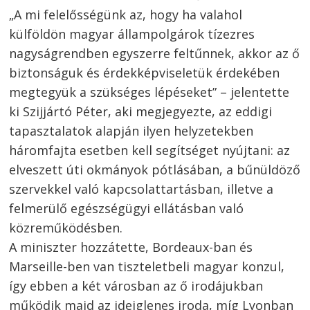
„A mi felelősségünk az, hogy ha valahol
külföldön magyar állampolgárok tízezres
nagyságrendben egyszerre feltűnnek, akkor az ő
biztonságuk és érdekképviseletük érdekében
megtegyük a szükséges lépéseket” – jelentette
ki Szijjártó Péter, aki megjegyezte, az eddigi
tapasztalatok alapján ilyen helyzetekben
háromfajta esetben kell segítséget nyújtani: az
elveszett úti okmányok pótlásában, a bűnüldöző
szervekkel való kapcsolattartásban, illetve a
felmerülő egészségügyi ellátásban való
közreműködésben.
A miniszter hozzátette, Bordeaux-ban és
Marseille-ben van tiszteletbeli magyar konzul,
így ebben a két városban az ő irodájukban
működik majd az ideiglenes iroda, míg Lyonban