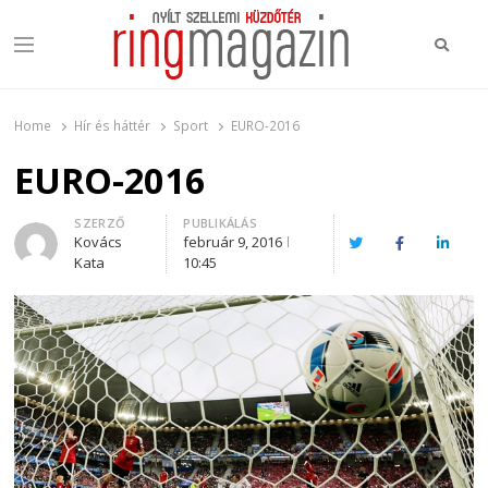
Keres
Menu
Ring Magazin
Nyílt szellemi küzdőtér
Home
Hír és háttér
Sport
EURO-2016
EURO-2016
Author
SZERZŐ
PUBLIKÁLÁS
Kovács
február 9, 2016
Twitter
Facebook
Linked
Kata
10:45