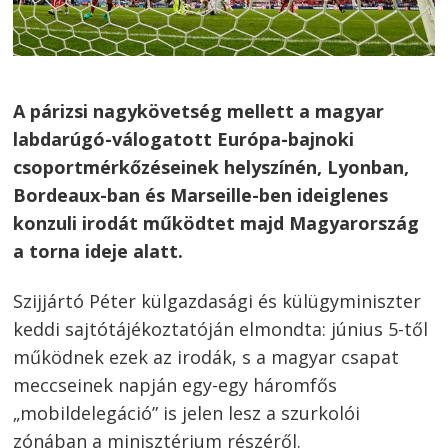
A párizsi nagykövetség mellett a magyar
labdarúgó-válogatott Európa-bajnoki
csoportmérkőzéseinek helyszínén, Lyonban,
Bordeaux-ban és Marseille-ben ideiglenes
konzuli irodát működtet majd Magyarország
a torna ideje alatt.
Szijjártó Péter külgazdasági és külügyminiszter
keddi sajtótájékoztatóján elmondta: június 5-től
működnek ezek az irodák, s a magyar csapat
meccseinek napján egy-egy háromfős
„mobildelegáció” is jelen lesz a szurkolói
zónában a minisztérium részéről.