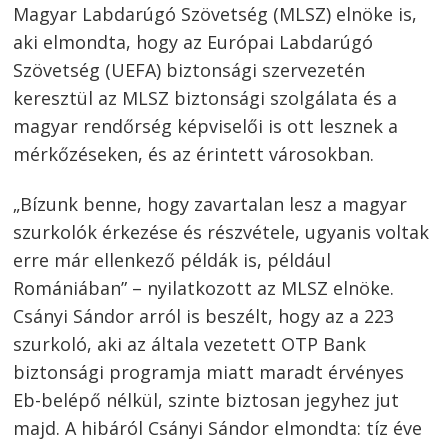
Magyar Labdarúgó Szövetség (MLSZ) elnöke is,
aki elmondta, hogy az Európai Labdarúgó
Szövetség (UEFA) biztonsági szervezetén
keresztül az MLSZ biztonsági szolgálata és a
magyar rendőrség képviselői is ott lesznek a
mérkőzéseken, és az érintett városokban.
„Bízunk benne, hogy zavartalan lesz a magyar
Bejegyzés
szurkolók érkezése és részvétele, ugyanis voltak
navigáció
s
erre már ellenkező példák is, például
Romániában” – nyilatkozott az MLSZ elnöke.
Csányi Sándor arról is beszélt, hogy az a 223
szurkoló, aki az általa vezetett OTP Bank
biztonsági programja miatt maradt érvényes
Eb-belépő nélkül, szinte biztosan jegyhez jut
majd. A hibáról Csányi Sándor elmondta: tíz éve