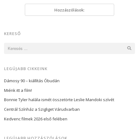
Hozzászólások:
KERESŐ
Keresés:
LEGÚJABB CIKKEINK
Dámosy 90 – kiállítás Óbudán
Miénk itt a film!
Bonnie Tyler halála ismét összetörte Leslie Mandoki szívét
Centrál Színház a Szigliget Várudvarban
Kedvenc filmek 2026 első felében
LEGÚJABB HOZZÁSZÓLÁSOK