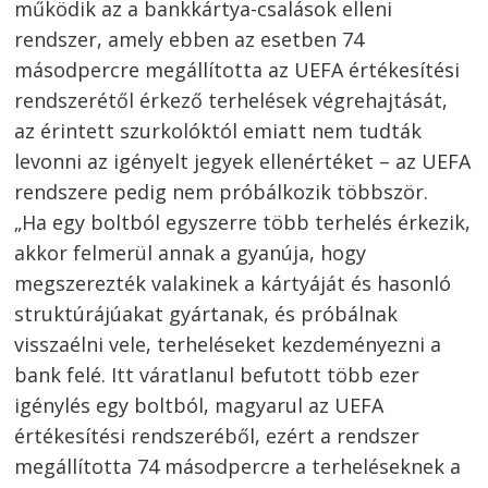
működik az a bankkártya-csalások elleni
rendszer, amely ebben az esetben 74
másodpercre megállította az UEFA értékesítési
rendszerétől érkező terhelések végrehajtását,
az érintett szurkolóktól emiatt nem tudták
levonni az igényelt jegyek ellenértéket – az UEFA
rendszere pedig nem próbálkozik többször.
„Ha egy boltból egyszerre több terhelés érkezik,
akkor felmerül annak a gyanúja, hogy
megszerezték valakinek a kártyáját és hasonló
struktúrájúakat gyártanak, és próbálnak
visszaélni vele, terheléseket kezdeményezni a
bank felé. Itt váratlanul befutott több ezer
igénylés egy boltból, magyarul az UEFA
értékesítési rendszeréből, ezért a rendszer
megállította 74 másodpercre a terheléseknek a