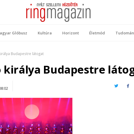
 Magazin
ellemi küzdőtér
agyar Glóbusz
Kultúra
Horizont
Életmód
Tudomán
királya Budapestre látogat
 királya Budapestre láto
Twitter
Fa
08:02