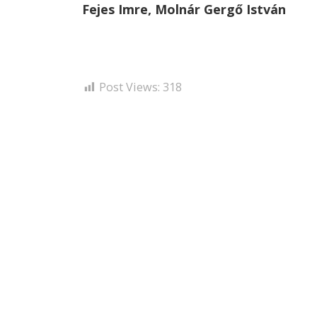
Fejes Imre, Molnár Gergő István
Post Views:
318