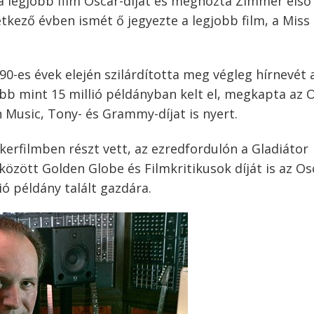
 a legjobb film Oscar-díját és meghozta Zimmer első
tkező évben ismét ő jegyezte a legjobb film, a Miss
90-es évek elején szilárdította meg végleg hírnevét 
öbb mint 15 millió példányban kelt el, megkapta az 
 Music, Tony- és Grammy-díjat is nyert.
erfilmben részt vett, az ezredfordulón a Gladiátor
 között Golden Globe és Filmkritikusok díját is az Os
ió példány talált gazdára.