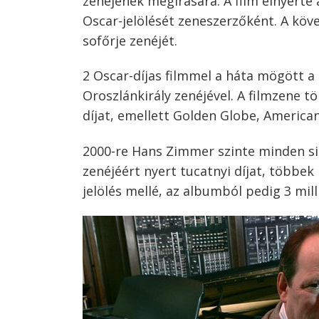
zenéjének megírására. A film elnyerte
Oscar-jelölését zeneszerzőként. A köve
sofőrje zenéjét.
2 Oscar-díjas filmmel a háta mögött a 
Oroszlánkirály zenéjével. A filmzene t
díjat, emellett Golden Globe, American
2000-re Hans Zimmer szinte minden sik
zenéjéért nyert tucatnyi díjat, többek
jelölés mellé, az albumból pedig 3 mill
Bejegyzés