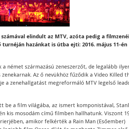
számával elindult az MTV, azóta pedig a filmzené
urnéján hazánkat is útba ejti: 2016. május 11-én
k a német származású zeneszerzőt, de legalább ilye
 zenekarnak. Az ő nevükhöz fűződik a Video Killed t
pje a zenehallgatást megreformáló MTV legelső lead
 be a film világába, az ismert komponistával, Stan
 én kis mosodám című filmben hallhatunk. Viszont 1
rrierjében, amikor felkérték a Rain Man (Esőember)