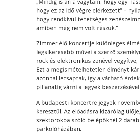
„Mindig is arra vágytam, hogy egy haso
hogy ez az idő végre elérkezett” – ny
hogy rendkívül tehetséges zenészeimm
amiben még nem volt részük.”
Zimmer élő koncertje különleges élmé
legsikeresebb művei a szerző személy
rock és elektronikus zenével vegyítve,
Ezt a megismételhetetlen élményt kár 
azonnal lecsaptak, így a várható érde
pillanatig várni a jegyek beszerzésével
A budapesti koncertre jegyek novembe
keresztül. Az előadásra kizárólag ülőj
szektorokba szóló belépőknél 2 darab 
parkolóházában.