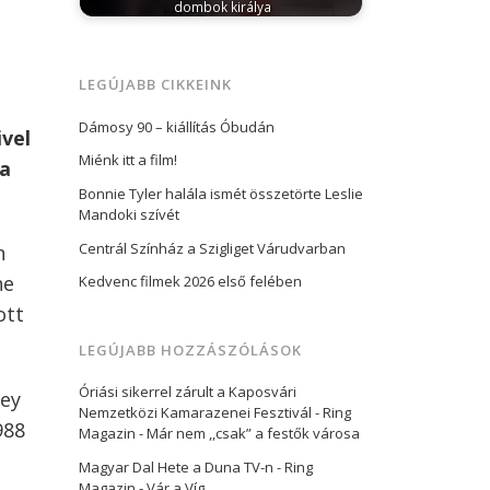
dombok királya
október 19, 2023
Az elmúlt hétvégén
rendezték Magyarország talán
legnívósabb off-road rendezvényét, az…
LEGÚJABB CIKKEINK
Dámosy 90 – kiállítás Óbudán
ivel
Miénk itt a film!
 a
Bonnie Tyler halála ismét összetörte Leslie
Mandoki szívét
Centrál Színház a Szigliget Várudvarban
n
he
Kedvenc filmek 2026 első felében
ott
LEGÚJABB HOZZÁSZÓLÁSOK
Óriási sikerrel zárult a Kaposvári
ley
Nemzetközi Kamarazenei Fesztivál - Ring
988
Magazin
-
Már nem ,,csak” a festők városa
Magyar Dal Hete a Duna TV-n - Ring
Magazin
-
Vár a Víg