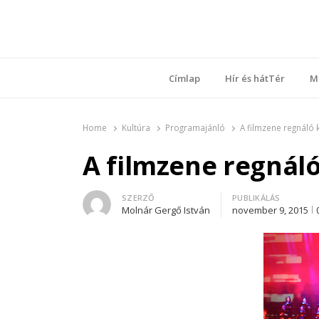
Ring
Nyílt sz
Címlap
Hír és hátTér
M
Home
Kultúra
Programajánló
A filmzene regnáló 
A filmzene regnáló
Author
SZERZŐ
PUBLIKÁLÁS
Molnár Gergő István
november 9, 2015