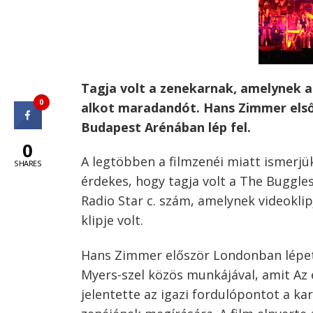
Tagja volt a zenekarnak, amelynek a 
0
alkot maradandót. Hans Zimmer első t
Budapest Arénában lép fel.
0
A legtöbben a filmzenéi miatt ismerjü
SHARES
érdekes, hogy tagja volt a The Buggles
Radio Star c. szám, amelynek videokli
klipje volt.
Hans Zimmer először Londonban lépett
Myers-szel közös munkájával, amit Az
jelentette az igazi fordulópontot a ka