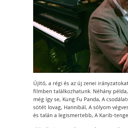
navigáció
s
Újító, a régi és az új zenei irányzato
filmben találkozhatunk. Néhány példa, 
még így se, Kung Fu Panda, A csodála
sötét lovag, Hannibál, A sólyom végve
és talán a legismertebb, A Karib-tenge