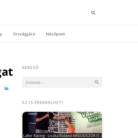
Keresés
y
Országjáró
Nézőpont
gat
KERESŐ
Keresés:
cebook
LinkedIn
EZ IS ÉRDEKELHETI
Laller Racing - Liszka Roland MÁSODSZOR IS a