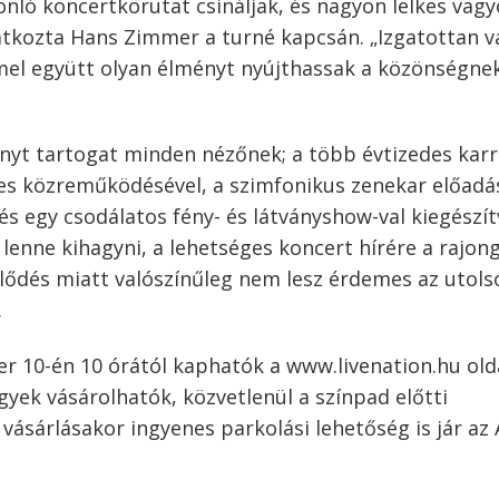
nló koncertkörutat csináljak, és nagyon lelkes vagy
ilatkozta Hans Zimmer a turné kapcsán. „Izgatottan 
el együtt olyan élményt nyújthassak a közönségnek
nyt tartogat minden nézőnek; a több évtizedes karr
es közreműködésével, a szimfonikus zenekar előadá
 és egy csodálatos fény- és látványshow-val kiegészít
lenne kihagyni, a lehetséges koncert hírére a rajon
klődés miatt valószínűleg nem lesz érdemes az utols
.
r 10-én 10 órától kaphatók a www.livenation.hu old
egyek vásárolhatók, közvetlenül a színpad előtti
vásárlásakor ingyenes parkolási lehetőség is jár az