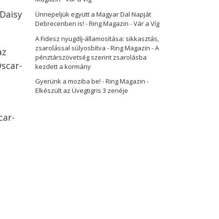
 Daisy
Ünnepeljük együtt a Magyar Dal Napját
Debrecenben is! - Ring Magazin
-
Vár a Víg
A Fidesz nyugdíj-államosítása: sikkasztás,
zsarolással súlyosbítva - Ring Magazin
-
A
az
pénztárszövetség szerint zsarolásba
Oscar-
kezdett a kormány
Gyerünk a moziba be! - Ring Magazin
-
Elkészült az Üvegtigris 3 zenéje
car-