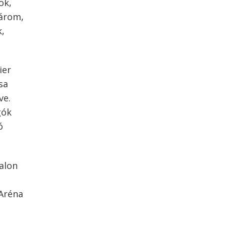
ok,
várom,
,
ier
sa
ve.
gók
ó
alon
 Aréna