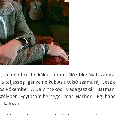
kat, valamint technikákat kombináló stílusával számta
a teljesség igénye nélkül: Az utolsó szamuráj, Lesz 
tos Pókember, A Da Vinci-kód, Madagaszkár, Batman
szélyben, Egyiptom hercege, Pearl Harbor – Égi háb
r kalózai.