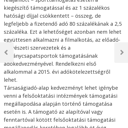
kiegészítő támogatással és az 1 százalékos
hatósági díjjal csökkentett – összeg, de
legfeljebb a fizetendő adó 80 százalékának a 2,5
százaléka. Ezt a lehetőséget azonban nem lehet
együttesen alkalmazni a filmalkotás, az előadó-
Bejegyzés
művészeti szervezetek és a
navigáció
Previous
Next
látványcsapatsportok támogatásának
Post
Post
adókedvezményével. Rendelkezni első
alkalommal a 2015. évi adókötelezettségről
lehet.
Társaságiadó-alap kedvezményt lehet igénybe
venni a felsőoktatási intézmények támogatási
megállapodása alapján történő támogatása
esetén is. A támogató az alapítóval vagy
fenntartóval kötött felsőoktatási támogatási
megállapodás keretében legalább öt évig