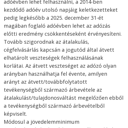
adóévben lehet felhasználni, a 2014-ben
kezdődő adóév utolsó napjáig keletkezetteket
pedig legkésőbb a 2025. december 31-ét
magában foglaló adóévben lehet az adózás
előtti eredmény csökkentéseként érvényesíteni.
Tovább szigorodnak az átalakulás,
cégfelvásárlás kapcsán a jogutód által átvett
elhatárolt veszteségek felhasználásának
korlátai. Az átvett veszteséget az adózó olyan
arányban használhatja fel évente, amilyen
arányt az átvett/továbbfolytatott
tevékenységből származó árbevétele az
átalakulást/tulajdonosváltást megelőzően ebből
a tevékenységből származó árbevételből
képviselt.
Módosul a jövedelemminimum