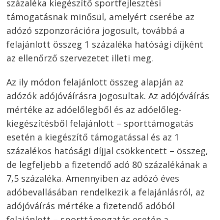
százaléka kiegészítő sportfejlesztési
támogatásnak minősül, amelyért cserébe az
adózó szponzorációra jogosult, továbbá a
felajánlott összeg 1 százaléka hatósági díjként
az ellenőrző szervezetet illeti meg.
Az ily módon felajánlott összeg alapján az
adózók adójóváírásra jogosultak. Az adójóváírás
mértéke az adóelőlegből és az adóelőleg-
kiegészítésből felajánlott – sporttámogatás
esetén a kiegészítő támogatással és az 1
százalékos hatósági díjjal csökkentett – összeg,
de legfeljebb a fizetendő adó 80 százalékának a
7,5 százaléka. Amennyiben az adózó éves
adóbevallásában rendelkezik a felajánlásról, az
adójóváírás mértéke a fizetendő adóból
felajánlott – sporttámogatás esetén a