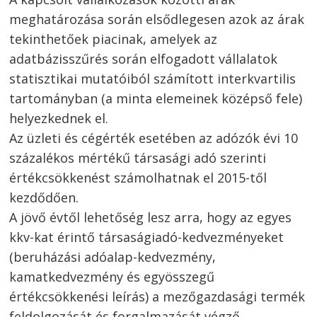
meghatározása során elsődlegesen azok az árak
tekinthetőek piacinak, amelyek az
adatbázisszűrés során elfogadott vállalatok
statisztikai mutatóiból számított interkvartilis
tartományban (a minta elemeinek középső fele)
helyezkednek el.
Az üzleti és cégérték esetében az adózók évi 10
százalékos mértékű társasági adó szerinti
értékcsökkenést számolhatnak el 2015-től
kezdődően.
A jövő évtől lehetőség lesz arra, hogy az egyes
kkv-kat érintő társaságiadó-kedvezményeket
(beruházási adóalap-kedvezmény,
kamatkedvezmény és egyösszegű
értékcsökkenési leírás) a mezőgazdasági termék
feldolgozását és forgalmazását végző