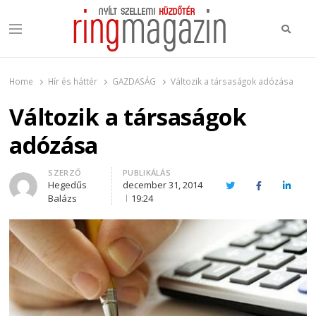
Keres
Menu
Ring Magazin
Nyílt szellemi küzdőtér
Home
Hír és háttér
GAZDASÁG
Változik a társaságok adózása
Változik a társaságok
adózása
Author
SZERZŐ
PUBLIKÁLÁS
Hegedűs
december 31, 2014
Twitter
Facebook
Linked
Balázs
19:24