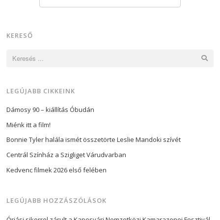
KERESŐ
Keresés:
LEGÚJABB CIKKEINK
Dámosy 90 – kiállítás Óbudán
Miénk itt a film!
Bonnie Tyler halála ismét összetörte Leslie Mandoki szívét
Centrál Színház a Szigliget Várudvarban
Kedvenc filmek 2026 első felében
LEGÚJABB HOZZÁSZÓLÁSOK
Óriási sikerrel zárult a Kaposvári Nemzetközi Kamarazenei Fesztivál