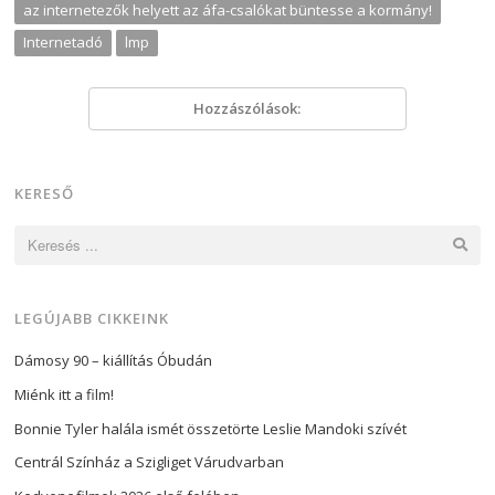
az internetezők helyett az áfa-csalókat büntesse a kormány!
Internetadó
lmp
Hozzászólások:
KERESŐ
Keresés:
LEGÚJABB CIKKEINK
Dámosy 90 – kiállítás Óbudán
Miénk itt a film!
Bonnie Tyler halála ismét összetörte Leslie Mandoki szívét
Centrál Színház a Szigliget Várudvarban