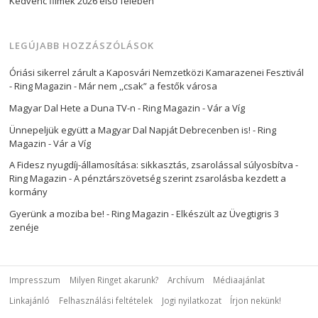
Kedvenc filmek 2026 első felében
LEGÚJABB HOZZÁSZÓLÁSOK
Óriási sikerrel zárult a Kaposvári Nemzetközi Kamarazenei Fesztivál
- Ring Magazin
-
Már nem ,,csak” a festők városa
Magyar Dal Hete a Duna TV-n - Ring Magazin
-
Vár a Víg
Ünnepeljük együtt a Magyar Dal Napját Debrecenben is! - Ring
Magazin
-
Vár a Víg
A Fidesz nyugdíj-államosítása: sikkasztás, zsarolással súlyosbítva -
Ring Magazin
-
A pénztárszövetség szerint zsarolásba kezdett a
kormány
Gyerünk a moziba be! - Ring Magazin
-
Elkészült az Üvegtigris 3
zenéje
Impresszum
Milyen Ringet akarunk?
Archívum
Médiaajánlat
Linkajánló
Felhasználási feltételek
Jogi nyilatkozat
Írjon nekünk!