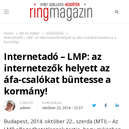
Keres
Menu
Ring Magazin
Nyílt szellemi küzdőtér
Home
Hír és háttér
GAZDASÁG
Internetadó – LMP: az internetezők helyett az áfa-csalókat büntesse a
kormány!
Internetadó – LMP: az
internetezők helyett az
áfa-csalókat büntesse a
kormány!
Author
SZERZŐ
PUBLIKÁLÁS
Twitter
Facebook
Linked
admin
október 23, 2014
12:37
Budapest, 2014. október 22., szerda (MTI) – Az