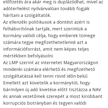
előfizetés ára akár meg is duplázódhat, mivel az
adóterhelést nyilvánvalóan tovább fogják
hárítani a szolgáltatók.
Az ellenzéki politikusok a döntést azért is
felháborítónak tartják, mert szerintük a
kormány valódi célja, hogy emberek tömege
számára tegye megfizethetetlenné azt a
információforrást, amit nem képes teljes
mértékben befolyásolni.
Az LMP szerint az internetet Magyarországon
mindenki számára elérhető és megfizethető
Bejegyzés
szolgáltatássá kell tenni rövid időn belül.
navigáció
s
Emellett azt követelik a kormánytól, hogy
bármilyen új adó kivetése előtt tisztázza a NAV
és annak vezetőinek szerepét a most kirobbant
korrupciós botrányban és tegyen valódi