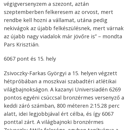
végigversenyzem a szezont, aztán
szeptemberben felkeresem az orvost, mert
rendbe kell hozni a vállamat, utána pedig
nekivágok az újabb felkészülésnek, mert várnak
az újabb nagy viadalok már jövőre is” – mondta
Pars Krisztián.
6067 pont és 15. hely
Zsivoczky-Farkas Györgyi a 15. helyen végzett
hétpróbában a moszkvai szabadtéri atlétikai
világbajnokságon. A kazanyi Universiadén 6269
pontos egyéni csúccsal bronzérmes versenyző a
keddi záró számban, 800 méteren 2:15.28 perc
alatt, idei legjobbjával ért célba, és így 6067
ponttal zárt. A világbajnoki bronzérmes
Zsivoczky Attila felesége, egyben tanítványa a