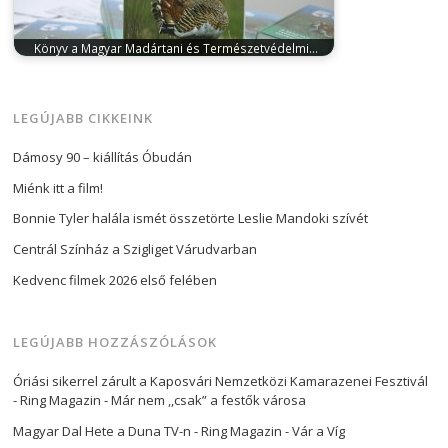
élelmiszeripari…
Könyv a Magyar Madártani és Természetvédelmi…
január 25, 2024
A kötet az 1974. január 6-án alakult
MME eddigi tevékenységéről,…
LEGÚJABB CIKKEINK
Dámosy 90 – kiállítás Óbudán
Miénk itt a film!
Bonnie Tyler halála ismét összetörte Leslie Mandoki szívét
Centrál Színház a Szigliget Várudvarban
Kedvenc filmek 2026 első felében
LEGÚJABB HOZZÁSZÓLÁSOK
Óriási sikerrel zárult a Kaposvári Nemzetközi Kamarazenei Fesztivál
- Ring Magazin
-
Már nem ,,csak” a festők városa
Magyar Dal Hete a Duna TV-n - Ring Magazin
-
Vár a Víg