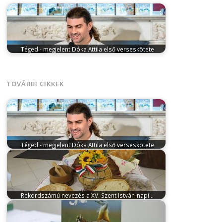
Téged - megjelent Dóka Attila első verseskötete
március 29, 2025
Téged címmel megjelent Dóka Attila
első verseskötete, amely egy teljes…
TOVÁBBI CIKKEK
Téged - megjelent Dóka Attila első verseskötete
március 29, 2025
Téged címmel megjelent Dóka Attila
első verseskötete, amely egy teljes…
Rekordszámú nevezés a XV. Szent István-napi…
március 9, 2026
A Magyar Pékszövetség
szervezésében a SIRHA Budapest 2026 nemzetközi