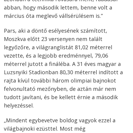
abban, hogy második lettem, benne volt a
március óta meglevő vállsérülésem is.”
Pars, aki a döntő esélyesének számított,
Moszkva előtt 23 versenyen nem talált
legyőzőre, a világranglistát 81,02 méterrel
vezette, és a legjobb eredménnyel, 79,06
méterrel jutott a fináléba. A 31 éves magyar a
Luzsnyiki Stadionban 80,30 méterrel indított a
rajta kívül további három olimpiai bajnokot
felvonultató mezőnyben, de aztán már nem
tudott javítani, és be kellett érnie a második
helyezéssel.
„Mindent egybevetve boldog vagyok ezzel a
világbajnoki ezüsttel. Most még