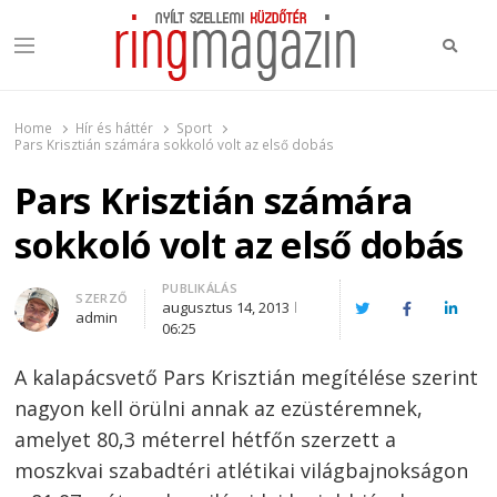
Keres
Menu
Ring Magazin
Nyílt szellemi küzdőtér
Home
Hír és háttér
Sport
Pars Krisztián számára sokkoló volt az első dobás
Pars Krisztián számára
sokkoló volt az első dobás
PUBLIKÁLÁS
Author
SZERZŐ
augusztus 14, 2013
Twitter
Facebook
Linked
admin
06:25
A kalapácsvető Pars Krisztián megítélése szerint
nagyon kell örülni annak az ezüstéremnek,
amelyet 80,3 méterrel hétfőn szerzett a
moszkvai szabadtéri atlétikai világbajnokságon