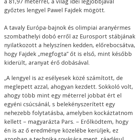
a 81,97 méterrel, a világ idei legjobbjával
győztes lengyel Pawel Fajdek mögött.
A tavaly Európa-bajnok és olimpiai aranyérmes
szombathelyi dobó erről az Eurosport stábjának
nyilatkozott a helyszínen kedden, előrebocsátva,
hogy Fajdek „megfogta” őt is első, mint később
kiderült, aranyat érő dobásával.
„A lengyel is az esélyesek közé számított, de
meglepett azzal, ahogyan kezdett. Sokkoló volt,
ahogy több mint egy méterrel jobbat ért el
egyéni csúcsánál, s belekényszerített egy
nehezebb folytatásba, amelyben kockáztatnom
kellett – magyarázta Pars. – Erőlködtem, hogy
én is az ő eredménye közelébe kerüljek, ez
azonban a technika rovására ment, ráadásul