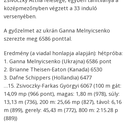
középmezőnyben végzett a 33 induló
versenyében.
A győzelmet az ukrán Ganna Melnyicsenko
szerezte meg 6586 ponttal.
Bejegyzés
Eredmény (a viadal honlapja alapján): hétpróba:
navigáció
s
1. Ganna Melnyicsenko (Ukrajna) 6586 pont
2. Brianne Theisen-Eaton (Kanada) 6530
3. Dafne Schippers (Hollandia) 6477
…15. Zsivoczky-Farkas Györgyi 6067 (100 m gát:
14,09 mp (966 pont), magas: 1,80 m (978), súly:
13,13 m (736), 200 m: 25,66 mp (827), távol: 6,16
m (899), gerely: 45,43 m (772), 800 m: 2:15.28 p
(889))