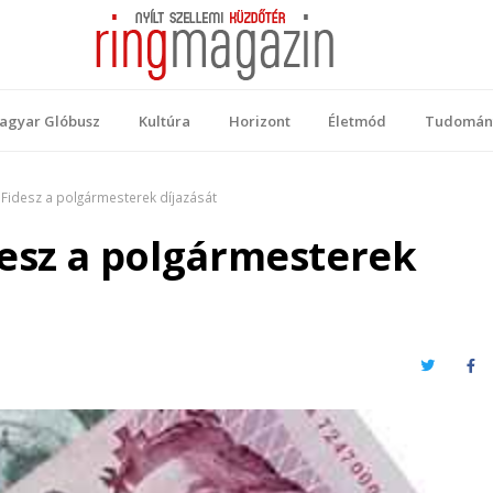
 Magazin
ellemi küzdőtér
agyar Glóbusz
Kultúra
Horizont
Életmód
Tudomán
Fidesz a polgármesterek díjazását
esz a polgármesterek
Twitter
Fa