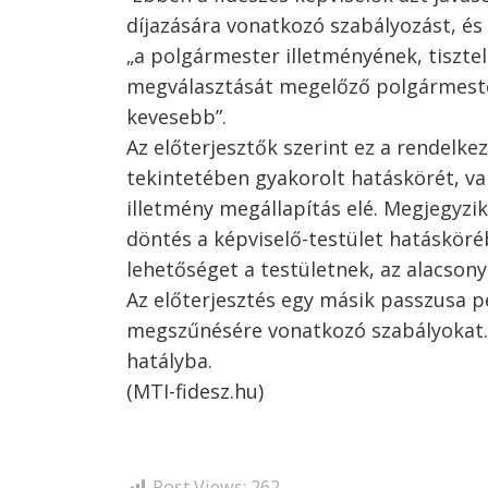
díjazására vonatkozó szabályozást, és 
„a polgármester illetményének, tiszte
megválasztását megelőző polgármesteri
kevesebb”.
Az előterjesztők szerint ez a rendelke
tekintetében gyakorolt hatáskörét, va
illetmény megállapítás elé. Megjegyzi
döntés a képviselő-testület hatásköré
lehetőséget a testületnek, az alacson
Az előterjesztés egy másik passzusa p
megszűnésére vonatkozó szabályokat. 
hatályba.
(MTI-fidesz.hu)
Post Views:
262