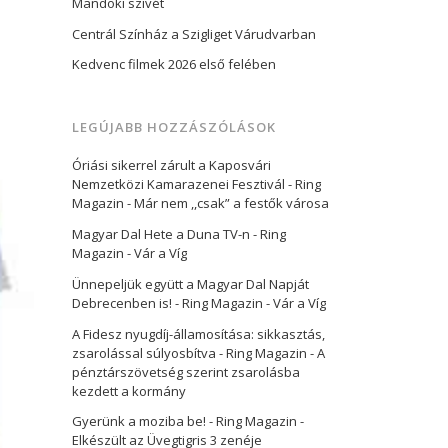
Mandoki szívét
Centrál Színház a Szigliget Várudvarban
Kedvenc filmek 2026 első felében
LEGÚJABB HOZZÁSZÓLÁSOK
Óriási sikerrel zárult a Kaposvári
Nemzetközi Kamarazenei Fesztivál - Ring
Magazin
-
Már nem ,,csak” a festők városa
Magyar Dal Hete a Duna TV-n - Ring
Magazin
-
Vár a Víg
Ünnepeljük együtt a Magyar Dal Napját
Debrecenben is! - Ring Magazin
-
Vár a Víg
A Fidesz nyugdíj-államosítása: sikkasztás,
zsarolással súlyosbítva - Ring Magazin
-
A
pénztárszövetség szerint zsarolásba
kezdett a kormány
Gyerünk a moziba be! - Ring Magazin
-
Elkészült az Üvegtigris 3 zenéje