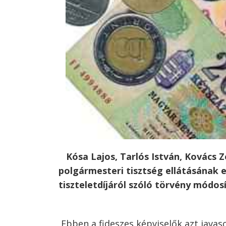
Bejegyzés
navigáció
s
Kósa Lajos, Tarlós István, Kovács 
polgármesteri tisztség ellátásának 
tiszteletdíjáról szóló törvény módos
Ebben a fideszes képviselők azt javaso