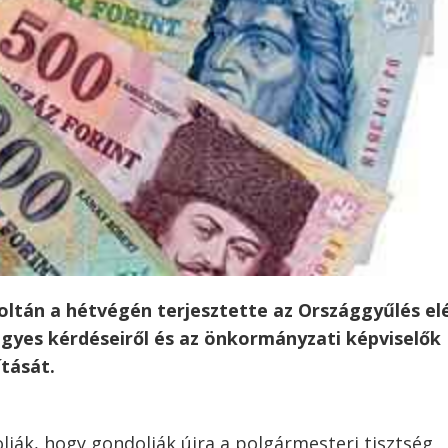
Zoltán a hétvégén terjesztette az Országgyűlés el
egyes kérdéseiről és az önkormányzati képviselők
ítását.
lják, hogy gondolják újra a polgármesteri tisztség