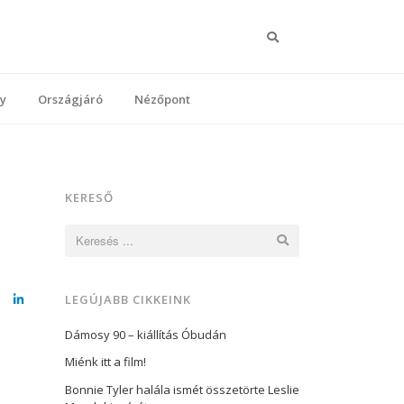
Keresés
y
Országjáró
Nézőpont
KERESŐ
Keresés:
LEGÚJABB CIKKEINK
cebook
LinkedIn
Dámosy 90 – kiállítás Óbudán
Miénk itt a film!
Bonnie Tyler halála ismét összetörte Leslie