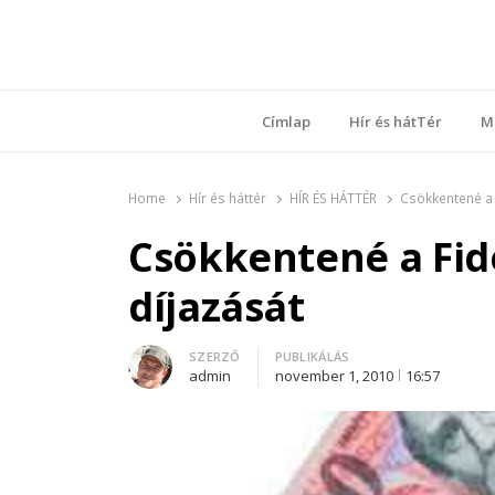
Ring
Nyílt sz
Címlap
Hír és hátTér
M
Home
Hír és háttér
HÍR ÉS HÁTTÉR
Csökkentené a 
Csökkentené a Fid
díjazását
Author
SZERZŐ
PUBLIKÁLÁS
admin
november 1, 2010
16:57