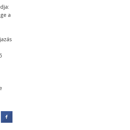
dja:
ege a
jazás
ő
e