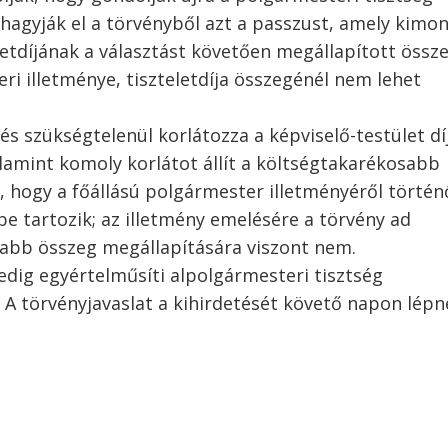
hagyják el a törvényből azt a passzust, amely kimon
letdíjának a választást követően megállapított össz
 illetménye, tiszteletdíja összegénél nem lehet
zés szükségtelenül korlátozza a képviselő-testület dí
lamint komoly korlátot állít a költségtakarékosabb
k, hogy a főállású polgármester illetményéről történ
be tartozik; az illetmény emelésére a törvény ad
yabb összeg megállapítására viszont nem.
edig egyértelműsíti alpolgármesteri tisztség
A törvényjavaslat a kihirdetését követő napon lépn