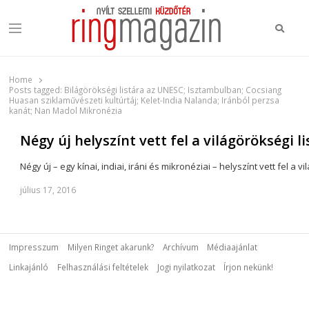
Keres
Menu
Ring Magazin
Nyílt szellemi küzdőtér
Home
Posts tagged:
Bilágörökségi listára az UNESC; Isztambulban; Cocsiang
Huasan sziklaművészeti kultúrtáj; Kelet-India Nalanda; Iránból perzsa
kanát; Nan Madol Mikronézia
Négy új helyszínt vett fel a világörökségi 
Négy új – egy kínai, indiai, iráni és mikronéziai – helyszínt vett fel
július 17, 2016
Impresszum
Milyen Ringet akarunk?
Archívum
Médiaajánlat
Linkajánló
Felhasználási feltételek
Jogi nyilatkozat
Írjon nekünk!